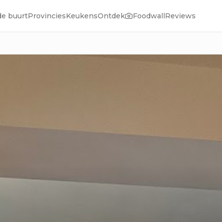
de buurt
Provincies
Keukens
Ontdek
Foodwall
Reviews