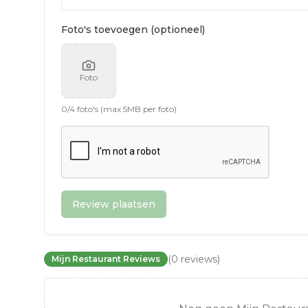
Foto's toevoegen (optioneel)
Foto
0
/
4
foto's (max 5MB per foto)
Review plaatsen
(
0
reviews
)
Mijn Restaurant Reviews