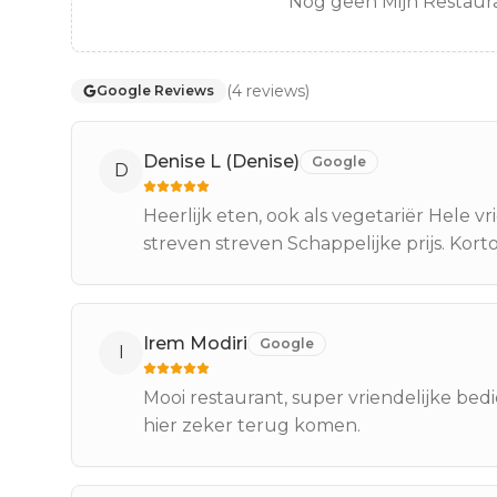
Nog geen Mijn Restaura
(
4
reviews
)
Google Reviews
Denise L (Denise)
Google
D
Heerlijk eten, ook als vegetariër Hele vr
streven streven Schappelijke prijs. Kor
Irem Modiri
Google
I
Mooi restaurant, super vriendelijke bed
hier zeker terug komen.