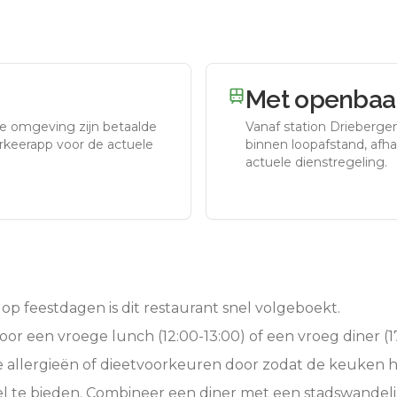
Met openbaar
te omgeving zijn betaalde
Vanaf station
Drieberge
arkeerapp voor de actuele
binnen loopafstand, afhan
actuele dienstregeling.
op feestdagen is dit restaurant snel volgeboekt.
oor een vroege lunch (12:00-13:00) of een vroeg diner (17
e allergieën of dieetvoorkeuren door zodat de keuken 
l te bieden. Combineer een diner met een stadswandeli