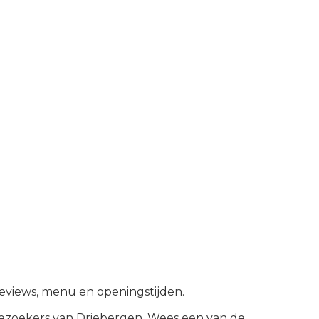
 reviews, menu en openingstijden.
bezoekers van
Driebergen
.
Wees een van de