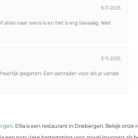
9-11-2025
 alles naar wens is en het is erg lawaaiig. Niet
3-11-2025
n heerlijk gegeten. Een aanrader voor als je vande
ergen
.
Ellia is een restaurant in Driebergen. Bekijk onze
ia
een populaire bestemming voor zowel inwoners als 