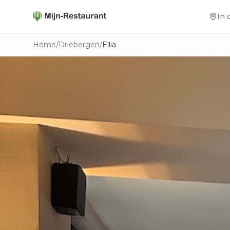
In 
Home
/
Driebergen
/
Ellia