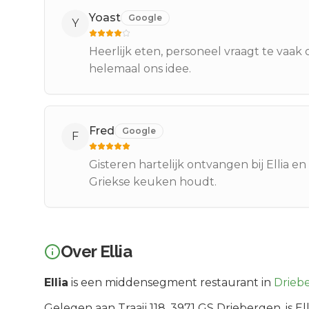
Yoast
Google
Y
Heerlijk eten, personeel vraagt te vaak of
helemaal ons idee.
Fred
Google
F
Gisteren hartelijk ontvangen bij Ellia e
Griekse keuken houdt.
Over
Ellia
Ellia
is een
middensegment
restaurant in
Drieb
Gelegen aan
Traaij 118
, 3971 GS
Driebergen
, is
Ell