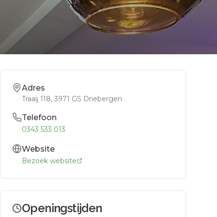
Adres
Traaij 118
, 3971 GS
Driebergen
Telefoon
0343 533 013
Website
Bezoek website
Openingstijden