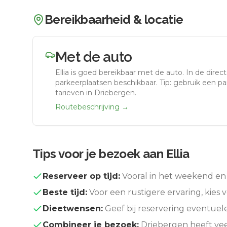
Bereikbaarheid & locatie
Met de auto
Ellia
is goed bereikbaar met de auto.
In de direc
parkeerplaatsen beschikbaar. Tip: gebruik een p
tarieven in Driebergen.
Routebeschrijving →
Tips voor je bezoek aan
Ellia
Reserveer op tijd:
Vooral in het weekend en 
Beste tijd:
Voor een rustigere ervaring, kies v
Dieetwensen:
Geef bij reservering eventuel
Combineer je bezoek:
Driebergen
heeft vee