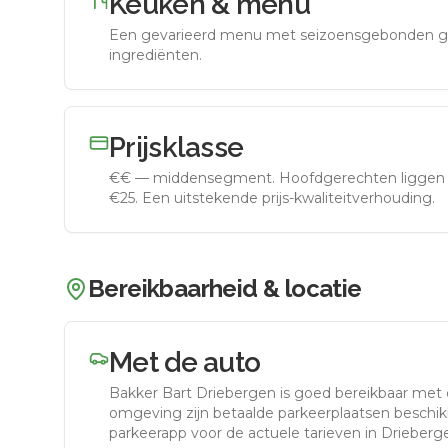
Keuken & menu
Een gevarieerd menu met seizoensgebonden g
ingrediënten.
Prijsklasse
€€
—
middensegment
.
Hoofdgerechten liggen 
€25. Een uitstekende prijs-kwaliteitverhouding.
Bereikbaarheid & locatie
Met de auto
Bakker Bart Driebergen
is goed bereikbaar met 
omgeving zijn betaalde parkeerplaatsen beschikb
parkeerapp voor de actuele tarieven in Drieberg