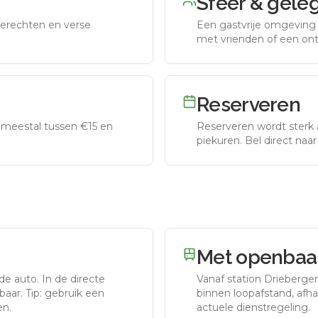
Sfeer & gele
erechten en verse
Een gastvrije omgeving g
met vrienden of een on
Reserveren
meestal tussen €15 en
Reserveren wordt sterk 
piekuren.
Bel direct naa
Met openbaar
de auto.
In de directe
Vanaf station
Drieberge
aar. Tip: gebruik een
binnen loopafstand, afhan
en.
actuele dienstregeling.