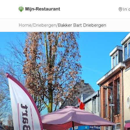
In 
Home
/
Driebergen
/
Bakker Bart Driebergen