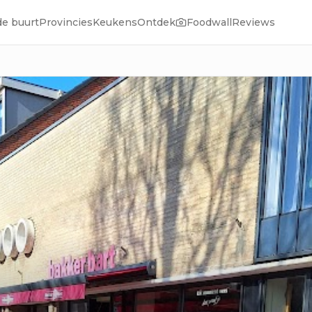
de buurt
Provincies
Keukens
Ontdek
Foodwall
Reviews