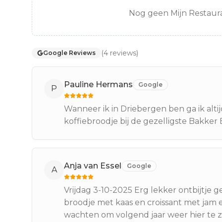
Nog geen Mijn Restaura
(
4
reviews
)
Google Reviews
Pauline Hermans
Google
P
Wanneer ik in Driebergen ben ga ik alt
koffiebroodje bij de gezelligste Bakker
Anja van Essel
Google
A
Vrijdag 3-10-2025 Erg lekker ontbijtje g
broodje met kaas en croissant met jam en
wachten om volgend jaar weer hier te zi