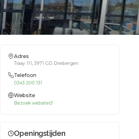
Adres
Traay 111
, 3971 GD
Driebergen
Telefoon
0343 200 131
Website
Bezoek website
Openingstijden