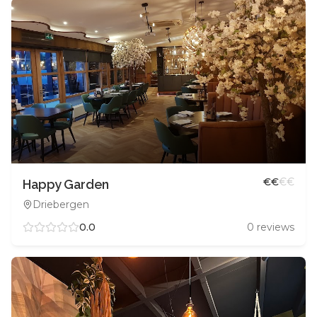
€
€
€
€
Happy Garden
Driebergen
0.0
0
reviews