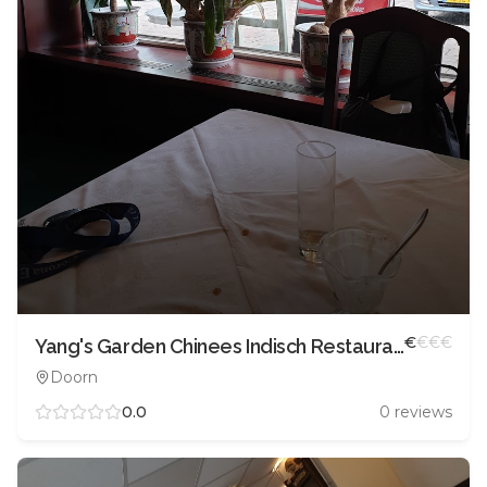
€
€
€
€
Yang's Garden Chinees Indisch Restaurant
Doorn
0.0
0
reviews