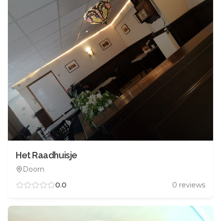
Het Raadhuisje
Doorn
0.0
0
reviews