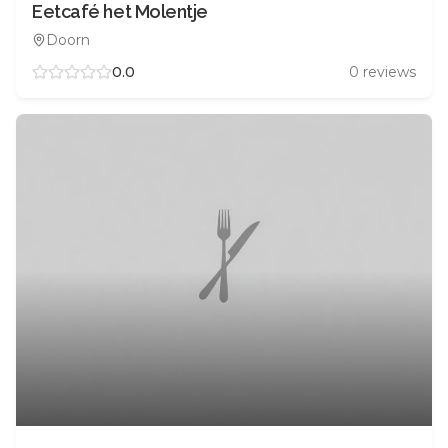
Eetcafé het Molentje
Doorn
0.0
0
reviews