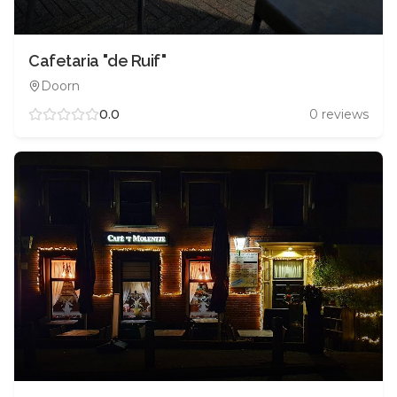
Cafetaria "de Ruif"
Doorn
0.0
0
reviews