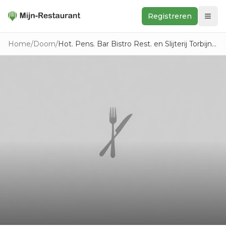
Registreren
Zoeken
Home
/
Doorn
/
Hot. Pens. Bar Bistro Rest. en Slijterij Torbijn B.V.
In de buurt
Ontdek
Keukens
Foodwall
Reviews