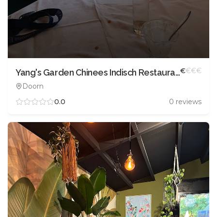
€
€
€
€
Yang's Garden Chinees Indisch Restaurant
Doorn
0.0
0
reviews