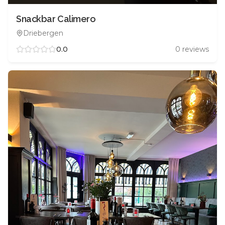
Snackbar Calimero
Driebergen
0.0
0
reviews