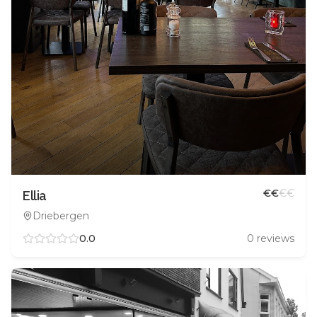
€
€
€
€
Ellia
Driebergen
0.0
0
reviews