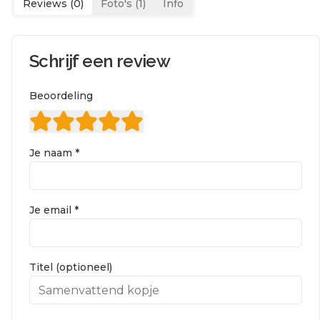
Reviews (
0
)
Foto's (
1
)
Info
Schrijf een review
Beoordeling
Je naam *
Je email *
Titel (optioneel)