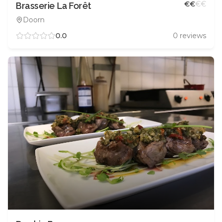
€
€
€
€
Brasserie La Forêt
Doorn
0.0
0
reviews