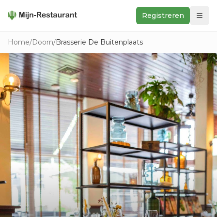
Registreren
Zoeken
Home
/
Doorn
/
Brasserie De Buitenplaats
In de buurt
Ontdek
Keukens
Foodwall
Reviews