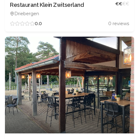
€
€
€
€
Restaurant Klein Zwitserland
Driebergen
0.0
0
reviews