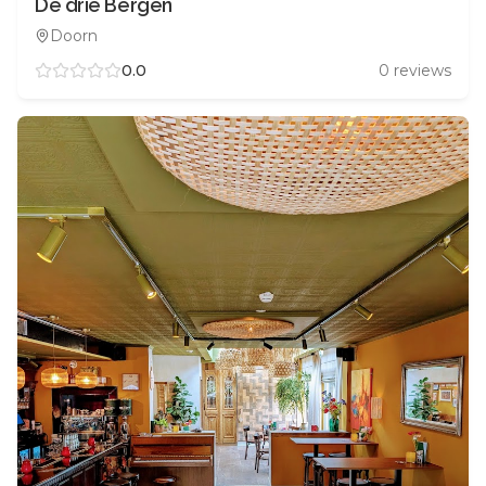
De drie Bergen
Doorn
0.0
0
reviews