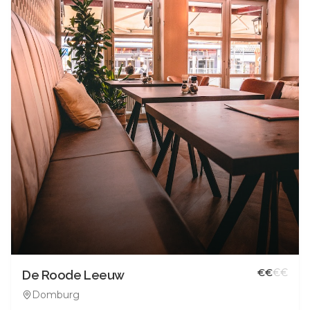
€
€
€
€
De Roode Leeuw
Domburg