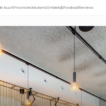
de buurt
Provincies
Keukens
Ontdek
Foodwall
Reviews