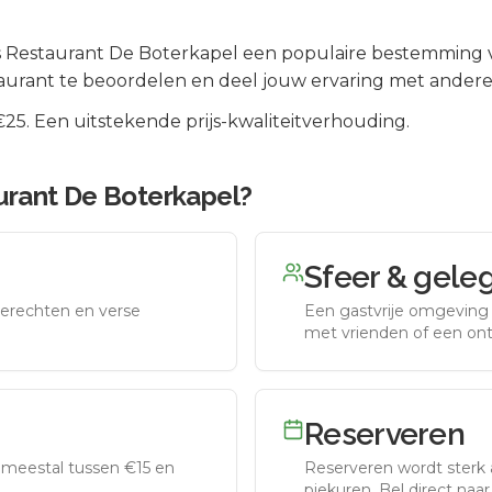
s
Restaurant De Boterkapel
een populaire bestemming v
aurant te beoordelen en deel jouw ervaring met andere
5. Een uitstekende prijs-kwaliteitverhouding.
urant De Boterkapel
?
Sfeer & gele
erechten en verse
Een gastvrije omgeving g
met vrienden of een on
Reserveren
meestal tussen €15 en
Reserveren wordt sterk 
piekuren.
Bel direct naa