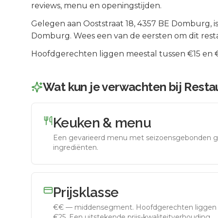
reviews, menu en openingstijden.
Gelegen aan
Ooststraat 18
, 4357 BE
Domburg
, i
Domburg
.
Wees een van de eersten om dit rest
Hoofdgerechten liggen meestal tussen €15 en €2
Wat kun je verwachten bij
Resta
Keuken & menu
Een gevarieerd menu met seizoensgebonden g
ingrediënten.
Prijsklasse
€€
—
middensegment
.
Hoofdgerechten liggen 
€25. Een uitstekende prijs-kwaliteitverhouding.