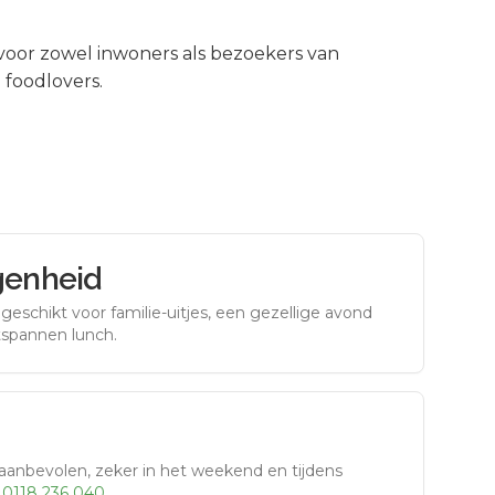
oor zowel inwoners als bezoekers van
 foodlovers.
genheid
eschikt voor familie-uitjes, een gezellige avond
tspannen lunch.
aanbevolen, zeker in het weekend en tijdens
r
0118 236 040
.