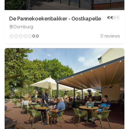
€
€
€
€
De Pannekoekenbakker - Oostkapelle
Domburg
0.0
0
reviews