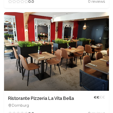
0.0
0
reviews
€
€
€
€
Ristorante Pizzeria La Vita Bella
Domburg