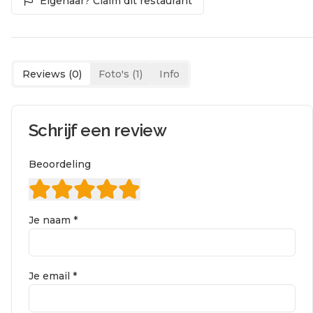
Eigenaar? Claim dit restaurant
Reviews (
0
)
Foto's (
1
)
Info
Schrijf een review
Beoordeling
Je naam *
Je email *