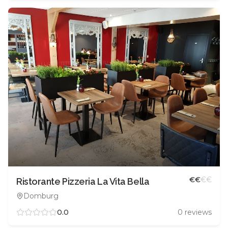
€
€
€
€
Ristorante Pizzeria La Vita Bella
Domburg
0.0
0
reviews