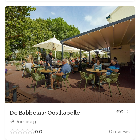
€
€
€
€
De Babbelaar Oostkapelle
Domburg
0.0
0
reviews