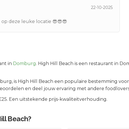
22-10-2025
j op deze leuke locatie 😎😎😎
nt in
Domburg
.
High Hill Beach is een restaurant in D
burg
, is
High Hill Beach
een populaire bestemming voor 
beoordelen en deel jouw ervaring met andere foodlovers
5. Een uitstekende prijs-kwaliteitverhouding.
ill Beach
?