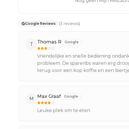
Nog geen Mijn Restaura
(
3
reviews
)
Google Reviews
Thomas R
Google
T
Vriendelijke en snelle bediening ondank
probleem. De spareribs waren erg droo
terug voor een kop koffie en een biertje
Max Graaf
Google
M
Leuke plek om te eten