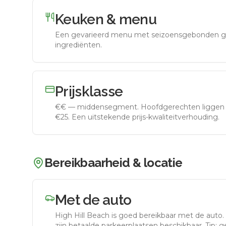
Keuken & menu
Een gevarieerd menu met seizoensgebonden g
ingrediënten.
Prijsklasse
€€
—
middensegment
.
Hoofdgerechten liggen 
€25. Een uitstekende prijs-kwaliteitverhouding.
Bereikbaarheid & locatie
Met de auto
High Hill Beach
is goed bereikbaar met de auto.
zijn betaalde parkeerplaatsen beschikbaar. Tip: 