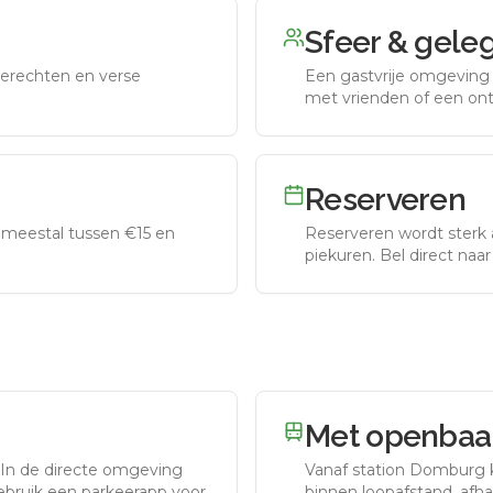
Sfeer & gele
erechten en verse
Een gastvrije omgeving g
met vrienden of een on
Reserveren
meestal tussen €15 en
Reserveren wordt sterk 
piekuren.
Bel direct naa
Met openbaar
In de directe omgeving
Vanaf station
Domburg
gebruik een parkeerapp voor
binnen loopafstand, afhan