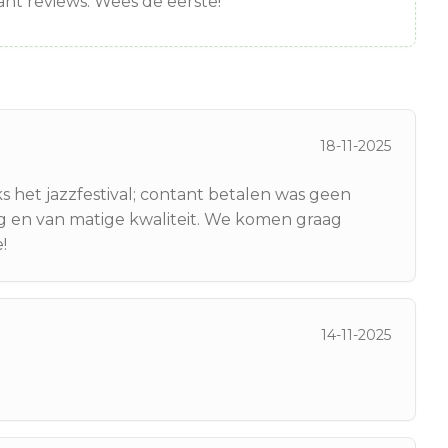
nt reviews. Wees de eerste!
18-11-2025
s het jazzfestival; contant betalen was geen
g en van matige kwaliteit. We komen graag
!
14-11-2025