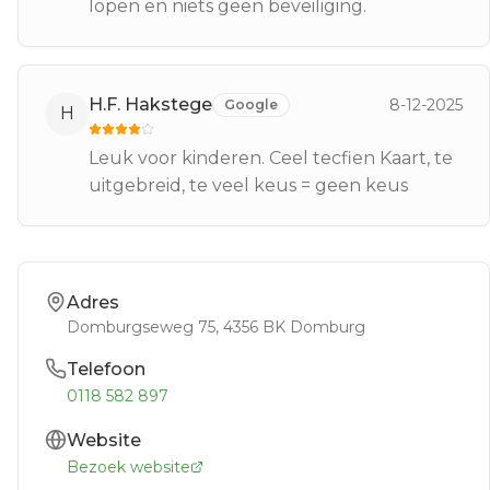
lopen en niets geen beveiliging.
H.F. Hakstege
8-12-2025
Google
H
Leuk voor kinderen. Ceel tecfien Kaart, te
uitgebreid, te veel keus = geen keus
Adres
Domburgseweg 75
, 4356 BK
Domburg
Telefoon
0118 582 897
Website
Bezoek website