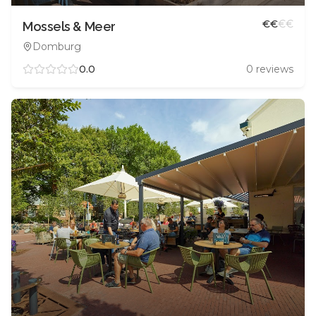
€
€
€
€
Mossels & Meer
Domburg
0.0
0
reviews