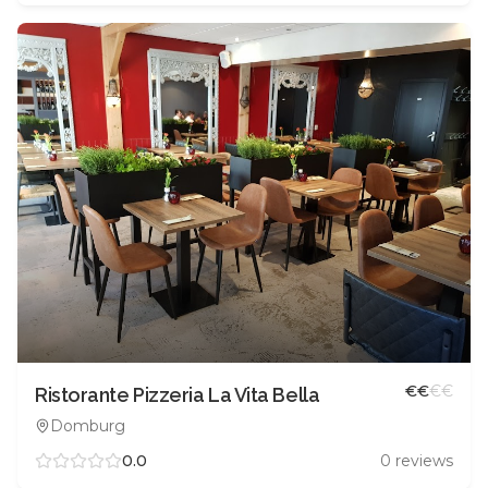
€
€
€
€
Ristorante Pizzeria La Vita Bella
Domburg
0.0
0
reviews