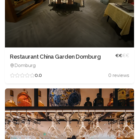
€
€
€
€
Restaurant China Garden Domburg
Domburg
0.0
0
reviews