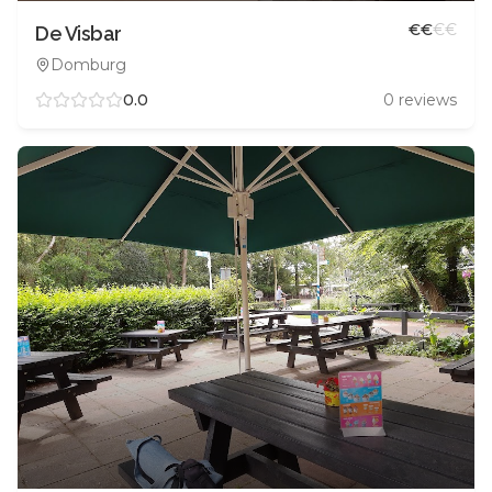
€
€
€
€
De Visbar
Domburg
0.0
0
reviews