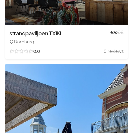
€
€
€
€
strandpaviljoen TXIKI
Domburg
0.0
0
reviews