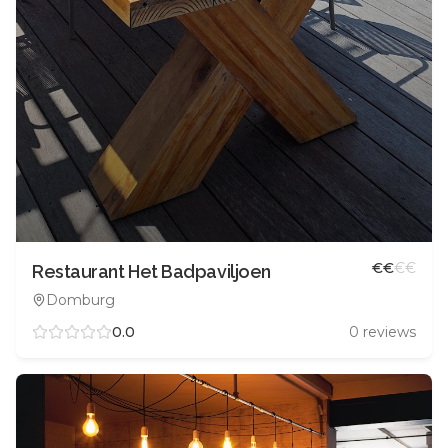
€
€
€
€
Restaurant Het Badpaviljoen
Domburg
0.0
0
reviews