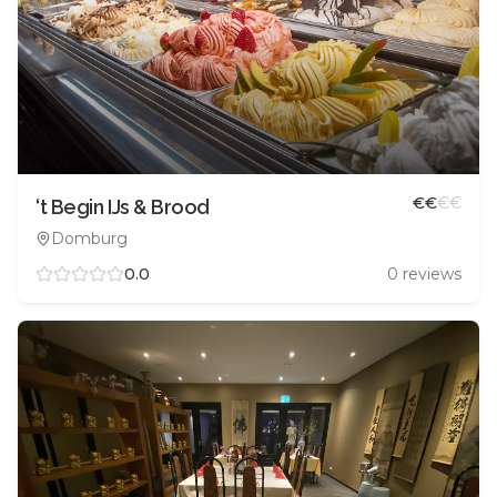
€
€
€
€
‘t Begin IJs & Brood
Domburg
0.0
0
reviews