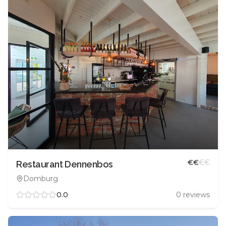
€
€
€
€
Restaurant Dennenbos
Domburg
0.0
0
reviews