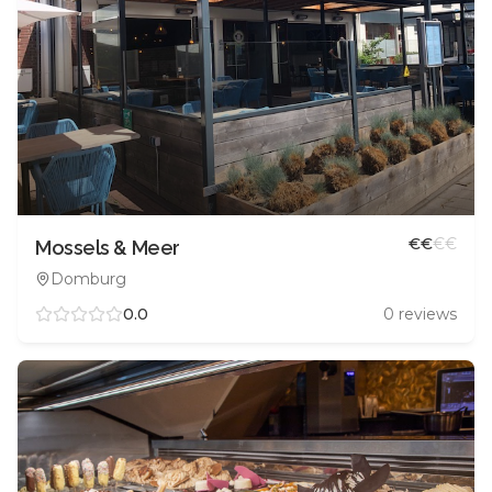
€
€
€
€
Mossels & Meer
Domburg
0.0
0
reviews