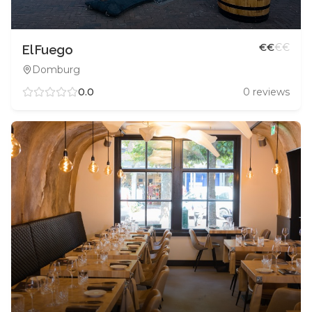
€
€
€
€
El Fuego
Domburg
0.0
0
reviews