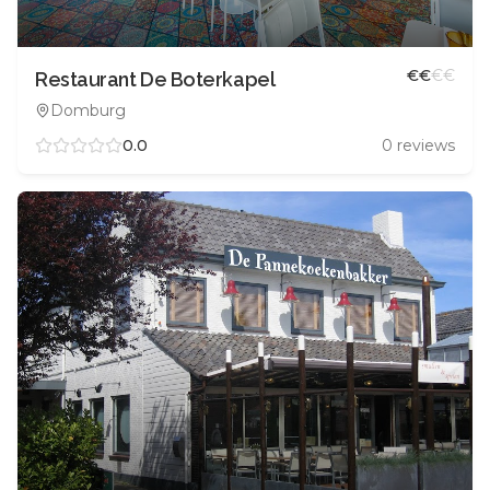
€
€
€
€
Restaurant De Boterkapel
Domburg
0.0
0
reviews