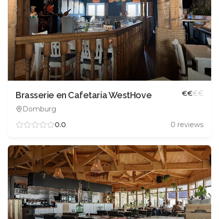
€
€
€
€
Brasserie en Cafetaria WestHove
Domburg
0.0
0
reviews