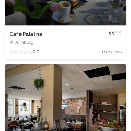
€
€
€
€
Café Palatina
Domburg
0.0
0
reviews