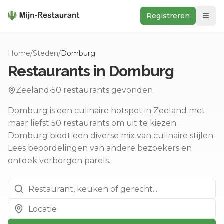
Registreren
Zoeken
Home
/
Steden
/
Domburg
In de buurt
Restaurants in
Domburg
Ontdek
Zeeland
•
50
restaurants gevonden
Keukens
Domburg is een culinaire hotspot in Zeeland met
Foodwall
maar liefst 50 restaurants om uit te kiezen.
Reviews
Domburg biedt een diverse mix van culinaire stijlen.
Lees beoordelingen van andere bezoekers en
ontdek verborgen parels.