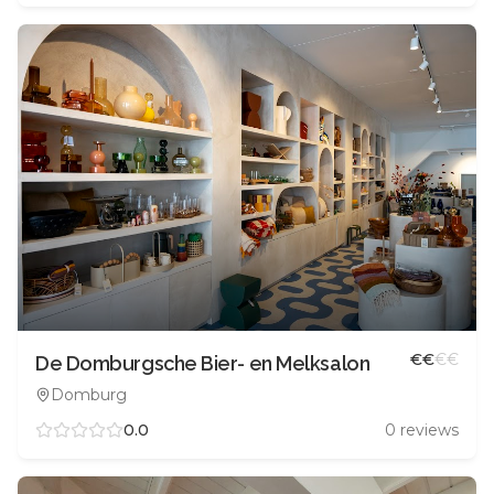
€
€
€
€
De Domburgsche Bier- en Melksalon
Domburg
0.0
0
reviews