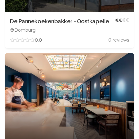
€
€
€
€
De Pannekoekenbakker - Oostkapelle
Domburg
0.0
0
reviews