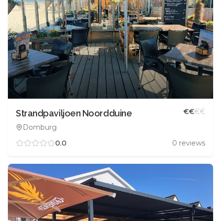
€
€
€
€
Strandpaviljoen Noordduine
Domburg
0.0
0
reviews