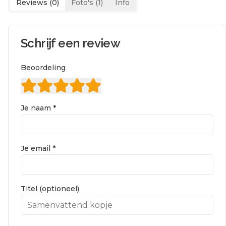
Reviews (
0
)
Foto's (
1
)
Info
Schrijf een review
Beoordeling
Je naam *
Je email *
Titel (optioneel)