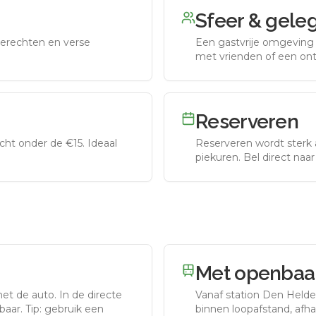
Sfeer & gele
erechten en verse
Een gastvrije omgeving g
met vrienden of een on
Reserveren
ht onder de €15. Ideaal
Reserveren wordt sterk 
piekuren.
Bel direct naa
Met openbaar
met de auto.
In de directe
Vanaf station
Den Helde
aar. Tip: gebruik een
binnen loopafstand, afhan