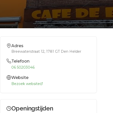
Adres
Breewaterstraat 12
, 1781 GT
Den Helder
Telefoon
06 50203046
Website
Bezoek website
Openingstijden