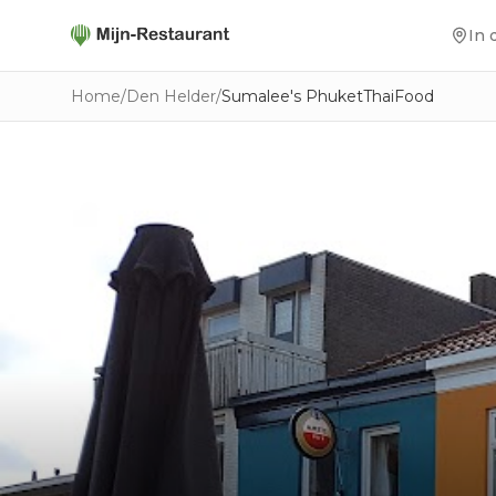
In 
Home
/
Den Helder
/
Sumalee's PhuketThaiFood