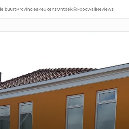
de buurt
Provincies
Keukens
Ontdek
Foodwall
Reviews