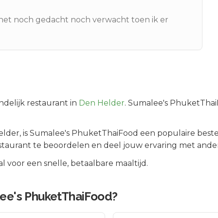
d het noch gedacht noch verwacht toen ik er
delijk
restaurant in
Den Helder
.
Sumalee's PhuketThaiFo
elder
, is
Sumalee's PhuketThaiFood
een populaire best
staurant te beoordelen en deel jouw ervaring met ander
 voor een snelle, betaalbare maaltijd.
ee's PhuketThaiFood
?