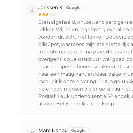
Janssen K
Google
J
Eten afgehaald, ontzettend aardige med
lekker. Wij halen regelmatig overal en n
vonden dit echt niet lekker. De sperzieb
blik / pot, waardoor mijn eten letterlij
groente op de uien na proefde ook niet
overigens is qua structuur wel goed, 
naar pot sperziebonen smakend. De sma
naar een matig kant en klaar pakje krui
maar dit is onze ervaring. Er zijn gelu
hele hoop mensen die er gelukkig niet 
Positief: Leuk uitziend tentje. Vriendeli
alsnog. Het is redelijk goedkoop.
Marc Hanou
Google
M