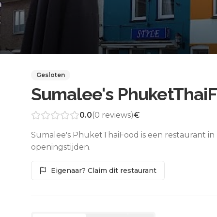
Gesloten
Sumalee's PhuketThai
0.0
(
0
reviews)
€
Sumalee's PhuketThaiFood is een restaurant in
openingstijden.
Eigenaar? Claim dit restaurant