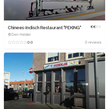
€
€
€
€
Chinees-Indisch Restaurant "PEKING"
Den Helder
0.0
0
reviews