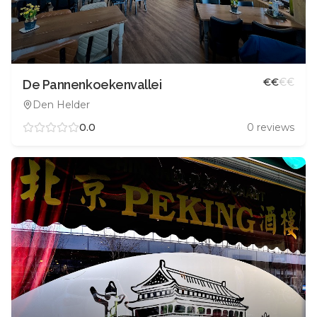
€
€
€
€
De Pannenkoekenvallei
Den Helder
0.0
0
reviews