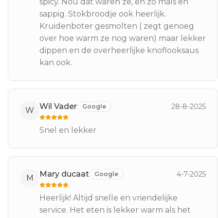
spicy. Nou dat waren ze, en zo mals en
sappig. Stokbroodje ook heerlijk.
Kruidenboter gesmolten ( zegt genoeg
over hoe warm ze nog waren) maar lekker
dippen en de overheerlijke knoflooksaus
kan ook.
Wil Vader
28-8-2025
Google
W
Snel en lekker
Mary ducaat
4-7-2025
Google
M
Heerlijk! Altijd snelle en vriendelijke
service. Het eten is lekker warm als het