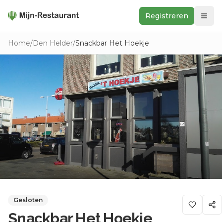
Registreren
Zoeken
Home
/
Den Helder
/
Snackbar Het Hoekje
In de buurt
Ontdek
Keukens
Foodwall
Reviews
Gesloten
Snackbar Het Hoekje