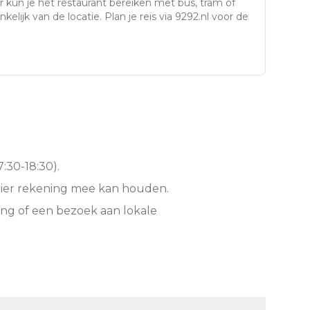
r
kun je het restaurant bereiken met bus, tram of
kelijk van de locatie. Plan je reis via 9292.nl voor de
:30-18:30).
hier rekening mee kan houden.
ng of een bezoek aan lokale