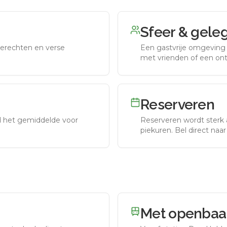
Sfeer & gele
erechten en verse
Een gastvrije omgeving g
met vrienden of een on
Reserveren
nd het gemiddelde voor
Reserveren wordt sterk 
piekuren.
Bel direct naa
Met openbaar