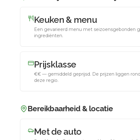
Keuken & menu
Een gevarieerd menu met seizoensgebonden g
ingrediënten.
Prijsklasse
€€
—
gemiddeld geprijsd
.
De prijzen liggen ro
deze regio.
Bereikbaarheid & locatie
Met de auto