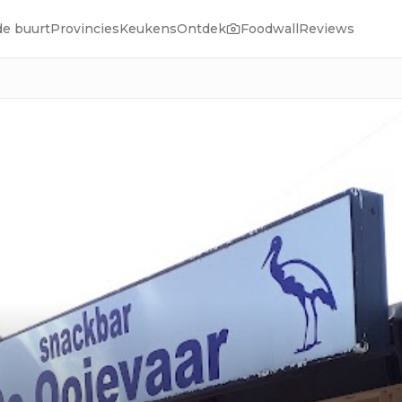
de buurt
Provincies
Keukens
Ontdek
Foodwall
Reviews