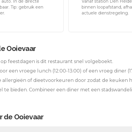
 auto.
In de directe
Vanaf station
Den Helde
aar. Tip: gebruik een
binnen loopafstand, afhan
er.
actuele dienstregeling.
de Ooievaar
op feestdagen is dit restaurant snel volgeboekt.
oor een vroege lunch (12:00-13:00) of een vroeg diner (17
e allergieën of dieetvoorkeuren door zodat de keuken 
l te bieden. Combineer een diner met een stadswandeli
r de Ooievaar