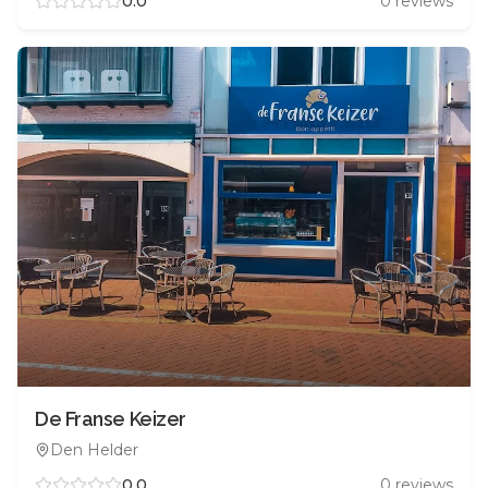
0.0
0
reviews
De Franse Keizer
Den Helder
0.0
0
reviews