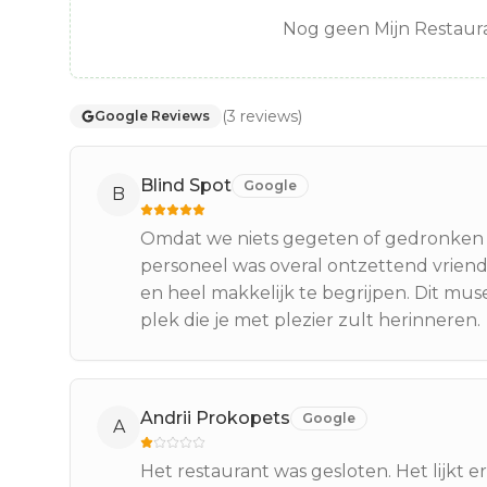
Nog geen Mijn Restaura
(
3
reviews
)
Google Reviews
Blind Spot
Google
B
Omdat we niets gegeten of gedronken h
personeel was overal ontzettend vriend
en heel makkelijk te begrijpen. Dit mu
plek die je met plezier zult herinneren.
Andrii Prokopets
Google
A
Het restaurant was gesloten. Het lijkt e