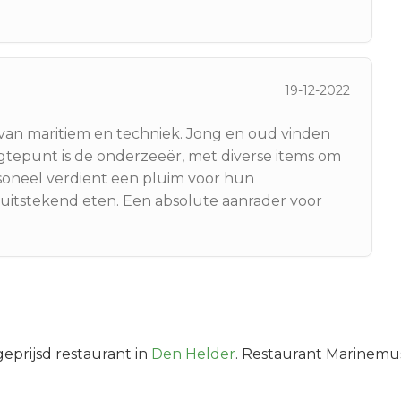
19-12-2022
an maritiem en techniek. Jong en oud vinden
gtepunt is de onderzeeër, met diverse items om
rsoneel verdient een pluim voor hun
t uitstekend eten. Een absolute aanrader voor
eprijsd
restaurant in
Den Helder
.
Restaurant Marinemuse