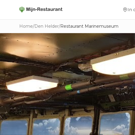
In 
Home
/
Den Helder
/
Restaurant Marinemuseum