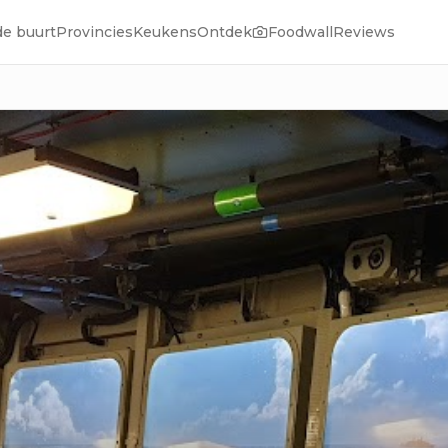
de buurt
Provincies
Keukens
Ontdek
Foodwall
Reviews