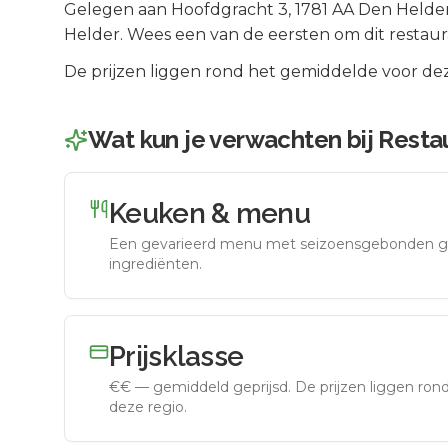
Gelegen aan
Hoofdgracht 3
, 1781 AA
Den Helde
Helder
.
Wees een van de eersten om dit restaur
De prijzen liggen rond het gemiddelde voor dez
Wat kun je verwachten bij
Resta
Keuken & menu
Een gevarieerd menu met seizoensgebonden g
ingrediënten.
Prijsklasse
€€
—
gemiddeld geprijsd
.
De prijzen liggen ro
deze regio.