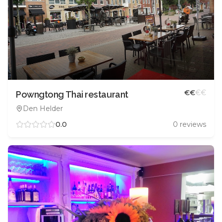
€
€
€
€
Powngtong Thai restaurant
Den Helder
0.0
0
reviews