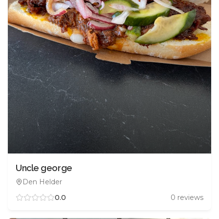
Uncle george
Den Helder
0.0
0
reviews