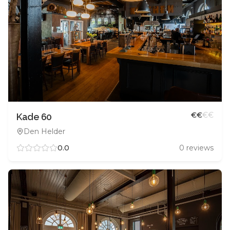
€
€
€
€
Kade 60
Den Helder
0.0
0
reviews