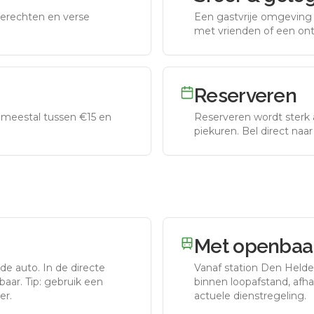
erechten en verse
Een gastvrije omgeving g
met vrienden of een on
Reserveren
meestal tussen €15 en
Reserveren wordt sterk 
piekuren.
Bel direct naa
Met openbaar
 de auto.
In de directe
Vanaf station
Den Helde
aar. Tip: gebruik een
binnen loopafstand, afhan
er.
actuele dienstregeling.