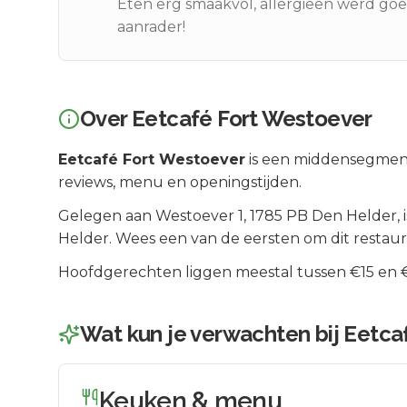
Eten erg smaakvol, allergieën werd g
aanrader!
Over
Eetcafé Fort Westoever
Eetcafé Fort Westoever
is een
middensegmen
reviews, menu en openingstijden.
Gelegen aan
Westoever 1
, 1785 PB
Den Helder
, 
Helder
.
Wees een van de eersten om dit restaur
Hoofdgerechten liggen meestal tussen €15 en €2
Wat kun je verwachten bij
Eetca
Keuken & menu