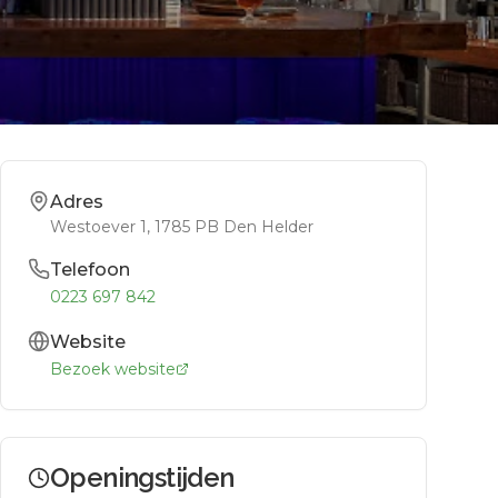
Adres
Westoever 1
, 1785 PB
Den Helder
Telefoon
0223 697 842
Website
Bezoek website
Openingstijden