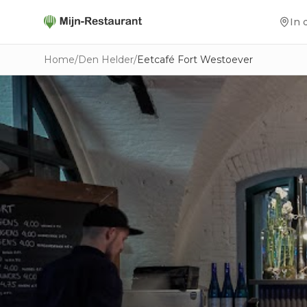
In 
Home
/
Den Helder
/
Eetcafé Fort Westoever