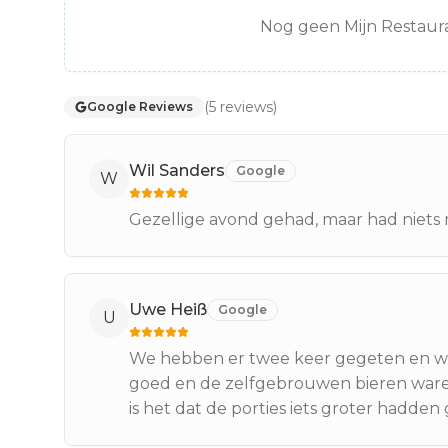
Nog geen Mijn Restaura
(
5
reviews
)
Google Reviews
Wil Sanders
Google
W
Gezellige avond gehad, maar had niets 
Uwe Heiß
Google
U
We hebben er twee keer gegeten en wa
goed en de zelfgebrouwen bieren waren u
is het dat de porties iets groter hadde