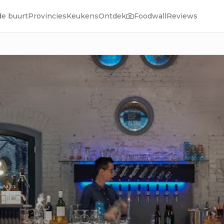
de buurt
Provincies
Keukens
Ontdek
Foodwall
Reviews