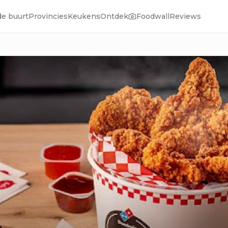
de buurt
Provincies
Keukens
Ontdek
Foodwall
Reviews