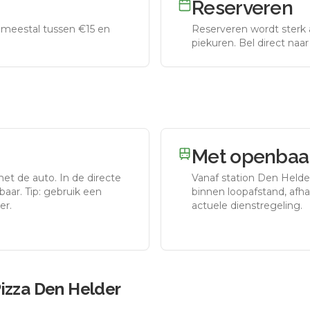
Reserveren
meestal tussen €15 en
Reserveren wordt sterk 
piekuren.
Bel direct naa
Met openbaar
met de auto.
In de directe
Vanaf station
Den Helde
aar. Tip: gebruik een
binnen loopafstand, afhan
er.
actuele dienstregeling.
izza Den Helder