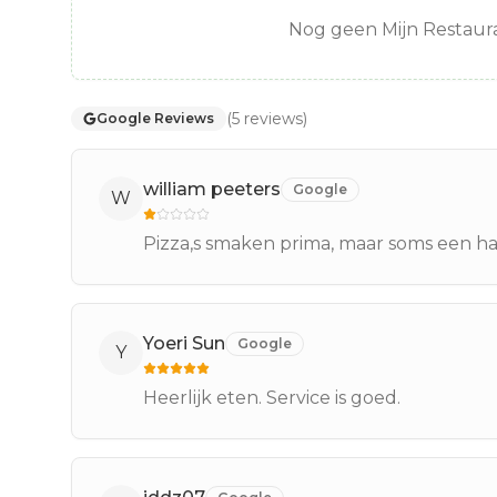
Nog geen Mijn Restaura
(
5
reviews
)
Google Reviews
william peeters
Google
W
Pizza,s smaken prima, maar soms een ha
Yoeri Sun
Google
Y
Heerlijk eten. Service is goed.