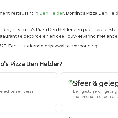
ment
restaurant in
Den Helder
.
Domino's Pizza Den Helde
elder
, is
Domino's Pizza Den Helder
een populaire beste
staurant te beoordelen en deel jouw ervaring met ander
5. Een uitstekende prijs-kwaliteitverhouding.
o's Pizza Den Helder
?
Sfeer & gele
erechten en verse
Een gastvrije omgeving g
met vrienden of een on