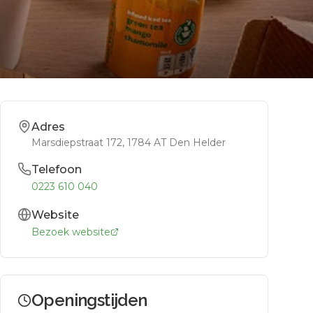
Adres
Marsdiepstraat 172
, 1784 AT
Den Helder
Telefoon
0223 610 040
Website
Bezoek website
Openingstijden