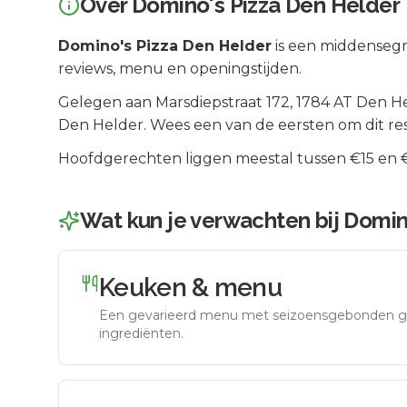
Over
Domino's Pizza Den Helder
Domino's Pizza Den Helder
is een
middenseg
reviews, menu en openingstijden.
Gelegen aan
Marsdiepstraat 172
, 1784 AT
Den H
Den Helder
.
Wees een van de eersten om dit re
Hoofdgerechten liggen meestal tussen €15 en €2
Wat kun je verwachten bij
Domin
Keuken & menu
Een gevarieerd menu met seizoensgebonden g
ingrediënten.