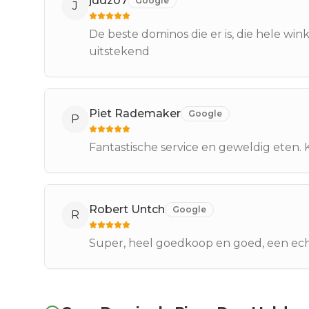
jddz07
Google
J
De beste dominos die er is, die hele win
uitstekend
Piet Rademaker
Google
P
Fantastische service en geweldig eten.
Robert Untch
Google
R
Super, heel goedkoop en goed, een ech