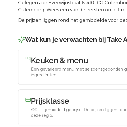
Gelegen aan
Everwijnstraat 6
, 4101 CG
Culembo
Culemborg
.
Wees een van de eersten om dit re
De prijzen liggen rond het gemiddelde voor dez
Wat kun je verwachten bij
Take 
Keuken & menu
Een gevarieerd menu met seizoensgebonden g
ingrediënten.
Prijsklasse
€€
—
gemiddeld geprijsd
.
De prijzen liggen ro
deze regio.