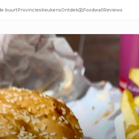
de buurt
Provincies
Keukens
Ontdek
Foodwall
Reviews