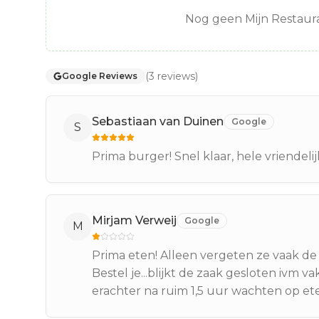
Nog geen Mijn Restaura
(
3
reviews
)
Google Reviews
Sebastiaan van Duinen
Google
S
Prima burger! Snel klaar, hele vriendelij
Mirjam Verweij
Google
M
Prima eten! Alleen vergeten ze vaak de sau
Bestel je...blijkt de zaak gesloten ivm va
erachter na ruim 1,5 uur wachten op eten