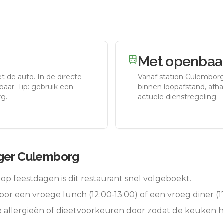
Met openbaar
et de auto.
In de directe
Vanaf station
Culembor
aar. Tip: gebruik een
binnen loopafstand, afhan
rg.
actuele dienstregeling.
rger Culemborg
op feestdagen is dit restaurant snel volgeboekt.
oor een vroege lunch (12:00-13:00) of een vroeg diner (17
e allergieën of dieetvoorkeuren door zodat de keuken 