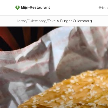
In 
Home
/
Culemborg
/
Take A Burger Culemborg