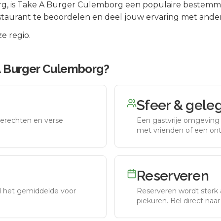
rg
, is
Take A Burger Culemborg
een populaire bestemmi
staurant te beoordelen en deel jouw ervaring met ander
e regio.
A Burger Culemborg
?
Sfeer & gele
erechten en verse
Een gastvrije omgeving g
met vrienden of een on
Reserveren
nd het gemiddelde voor
Reserveren wordt sterk 
piekuren.
Bel direct naa