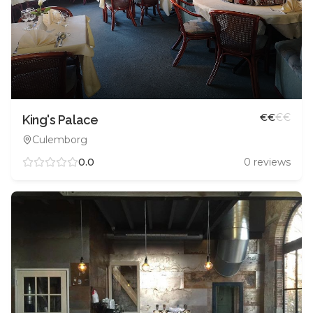
€
€
€
€
King's Palace
Culemborg
0.0
0
reviews