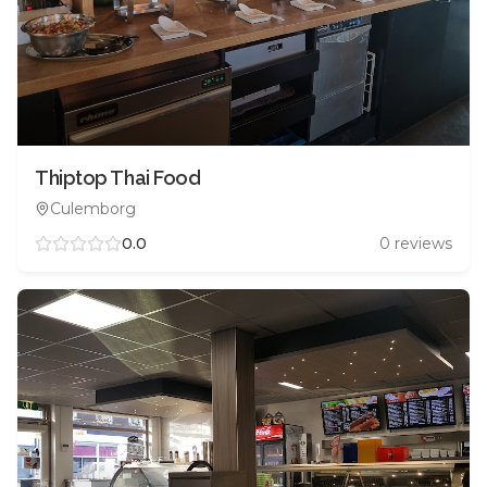
Thiptop Thai Food
Culemborg
0.0
0
reviews