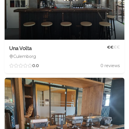
€
€
€
€
Una Volta
Culemborg
0.0
0
reviews