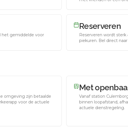
Reserveren
nd het gemiddelde voor
Reserveren wordt sterk 
piekuren.
Bel direct naa
Met openbaar
te omgeving zijn betaalde
Vanaf station
Culembor
arkeerapp voor de actuele
binnen loopafstand, afhan
actuele dienstregeling.