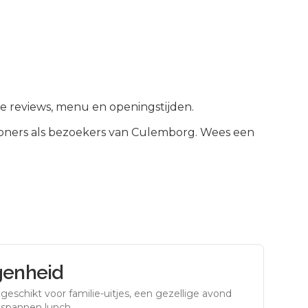
ze reviews, menu en openingstijden.
ners als bezoekers van
Culemborg
.
Wees een
genheid
eschikt voor familie-uitjes, een gezellige avond
tspannen lunch.