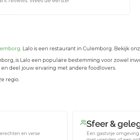
nt reviews. Wees de eerste!
lemborg
.
Lalo is een restaurant in Culemborg. Bekijk on
mborg
, is
Lalo
een populaire bestemming voor zowel inwo
 en deel jouw ervaring met andere foodlovers.
e regio.
Sfeer & gele
erechten en verse
Een gastvrije omgeving g
met vrienden of een on