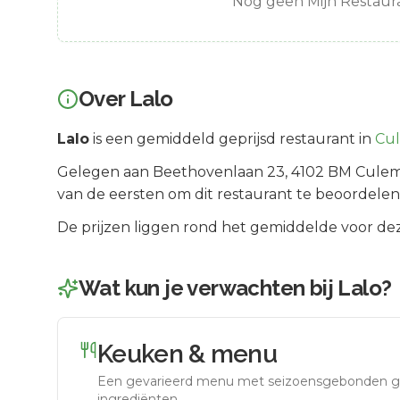
Nog geen Mijn Restaura
Over
Lalo
Lalo
is een
gemiddeld geprijsd
restaurant in
Cu
Gelegen aan
Beethovenlaan 23
, 4102 BM
Cule
van de eersten om dit restaurant te beoordelen
De prijzen liggen rond het gemiddelde voor dez
Wat kun je verwachten bij
Lalo
?
Keuken & menu
Een gevarieerd menu met seizoensgebonden g
ingrediënten.