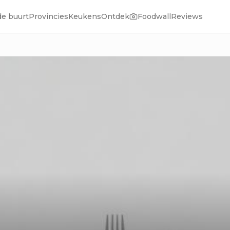
de buurt
Provincies
Keukens
Ontdek
Foodwall
Reviews