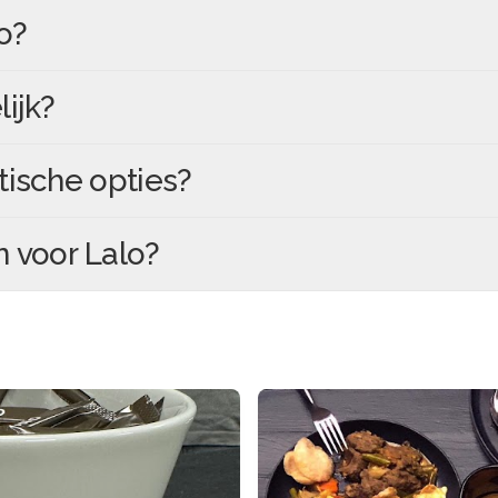
o
?
ijk?
tische opties?
n voor
Lalo
?