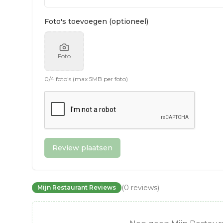
Foto's toevoegen (optioneel)
Foto
0
/
4
foto's (max 5MB per foto)
Review plaatsen
(
0
reviews
)
Mijn Restaurant Reviews