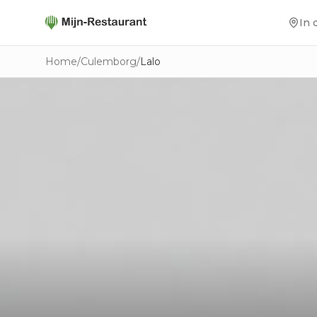
In 
Home
/
Culemborg
/
Lalo