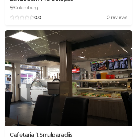
Culemborg
0.0
0
reviews
Cafetaria 't Smulparadijs