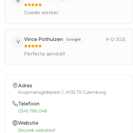
B
Goede werker
Vince Pothuizen
9-12-2025
Google
V
Perfecte service‼️
Adres
Koopmansgildeplein 1
, 4105 TX
Culemborg
Telefoon
0345 786 048
Website
Bezoek website