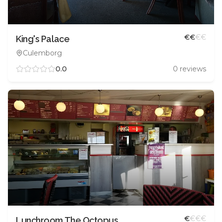
€
€
€
€
King's Palace
Culemborg
0.0
0
reviews
€
€
€
€
Lunchroom The Octopus