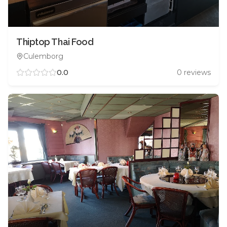
Thiptop Thai Food
Culemborg
0.0
0
reviews