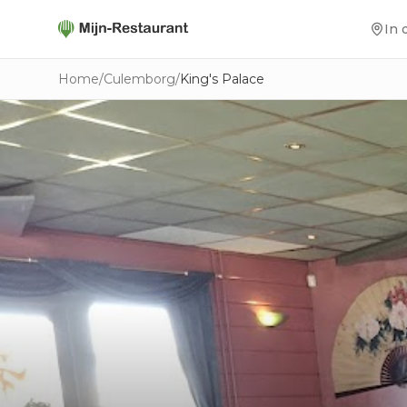
In 
Home
/
Culemborg
/
King's Palace