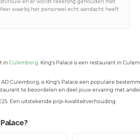
gastvrouw en er wordt rekening gehouden met
feer waarbij het personeel echt aandacht heeft
t in
Culemborg
.
King's Palace is een restaurant in Cule
4 AD
Culemborg
, is
King's Palace
een populaire bestemmi
staurant te beoordelen en deel jouw ervaring met ander
5. Een uitstekende prijs-kwaliteitverhouding.
 Palace
?