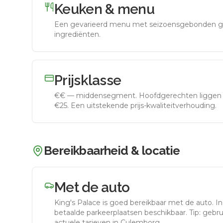
Keuken & menu
Een gevarieerd menu met seizoensgebonden g
ingrediënten.
Prijsklasse
€€
—
middensegment
.
Hoofdgerechten liggen 
€25. Een uitstekende prijs-kwaliteitverhouding.
Bereikbaarheid & locatie
Met de auto
King's Palace
is goed bereikbaar met de auto.
In
betaalde parkeerplaatsen beschikbaar. Tip: gebr
actuele tarieven in Culemborg.