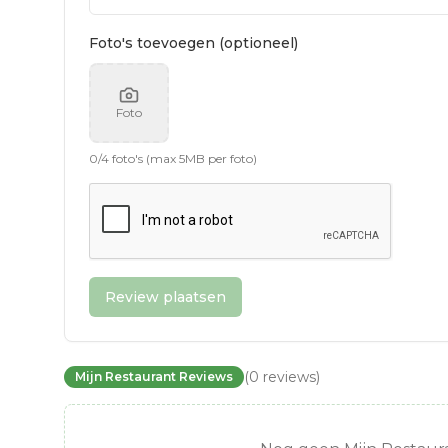
Foto's toevoegen (optioneel)
Foto
0
/
4
foto's (max 5MB per foto)
Review plaatsen
(
0
reviews
)
Mijn Restaurant Reviews