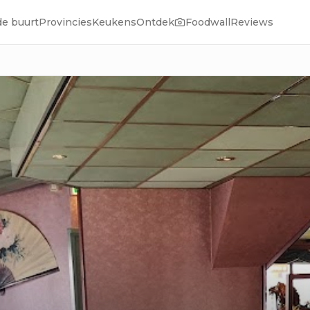
de buurt
Provincies
Keukens
Ontdek
Foodwall
Reviews