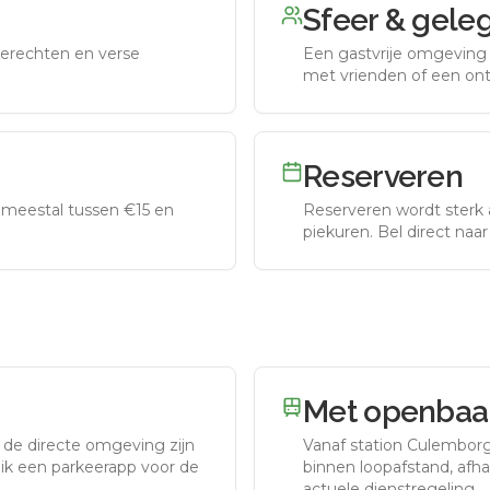
Sfeer & gele
erechten en verse
Een gastvrije omgeving g
met vrienden of een on
Reserveren
meestal tussen €15 en
Reserveren wordt sterk 
piekuren.
Bel direct naa
Met openbaar
 de directe omgeving zijn
Vanaf station
Culembor
uik een parkeerapp voor de
binnen loopafstand, afhan
actuele dienstregeling.