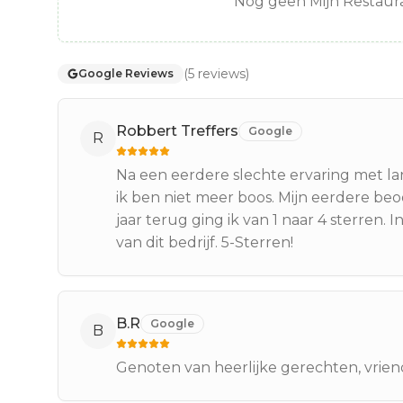
Nog geen Mijn Restaura
(
5
reviews
)
Google Reviews
Robbert Treffers
Google
R
Na een eerdere slechte ervaring met la
ik ben niet meer boos. Mijn eerdere beoo
jaar terug ging ik van 1 naar 4 sterren. 
van dit bedrijf. 5-Sterren!
B.R
Google
B
Genoten van heerlijke gerechten, vriend