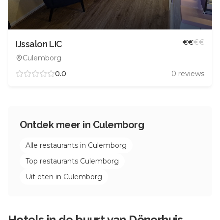
€
€
€
€
IJssalon LIC
Culemborg
0.0
0
reviews
Ontdek meer in
Culemborg
Alle restaurants in
Culemborg
Top restaurants
Culemborg
Uit eten in
Culemborg
Hotels in de buurt van
Dönerhuis