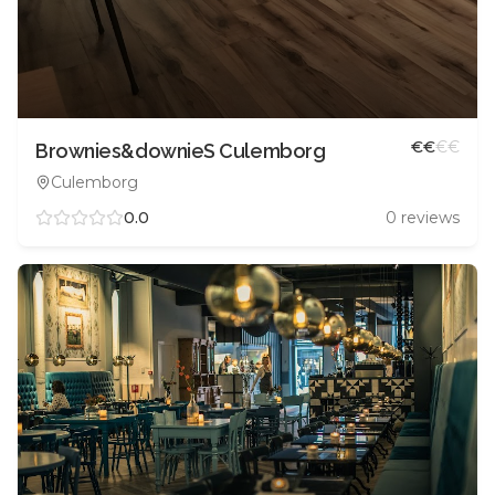
€
€
€
€
Brownies&downieS Culemborg
Culemborg
0.0
0
reviews