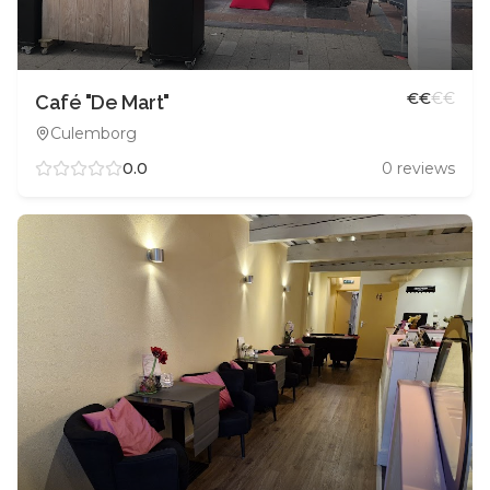
€
€
€
€
Café "De Mart"
Culemborg
0.0
0
reviews