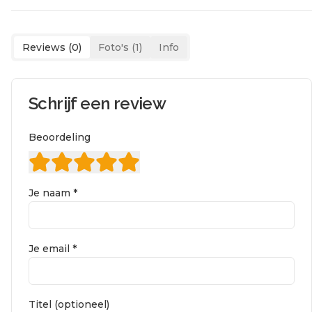
Reviews (
0
)
Foto's (
1
)
Info
Schrijf een review
Beoordeling
Je naam *
Je email *
Titel (optioneel)