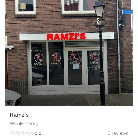
Ramzi’s
Culemborg
0.0
0
reviews