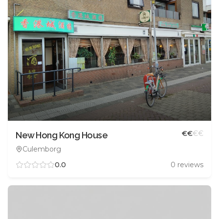
€
€
€
€
New Hong Kong House
Culemborg
0.0
0
reviews