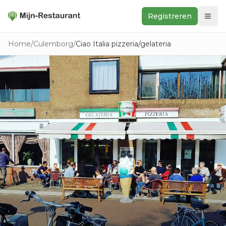
Registreren
Zoeken
Home
/
Culemborg
/
Ciao Italia pizzeria/gelateria
In de buurt
Ontdek
Keukens
Foodwall
Reviews