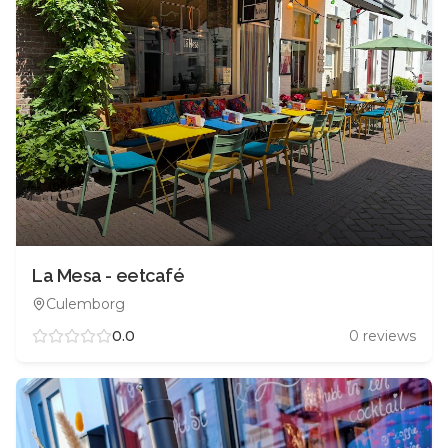
La Mesa - eetcafé
Culemborg
0.0
0
reviews