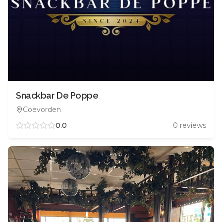
Snackbar De Poppe
Coevorden
0.0
0
reviews