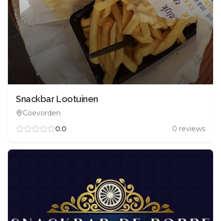
Snackbar Lootuinen
Coevorden
0.0
0
reviews