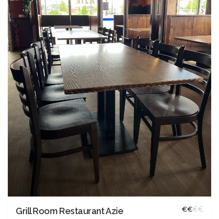
€
€
€
€
Grill Room Restaurant Azie