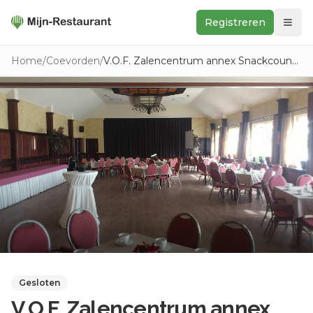
Registreren
Zoeken
Home
/
Coevorden
/
V.O.F. Zalencentrum annex Snackcounter De Loo
In de buurt
Ontdek
Keukens
Foodwall
Reviews
Gesloten
V.O.F. Zalencentrum annex