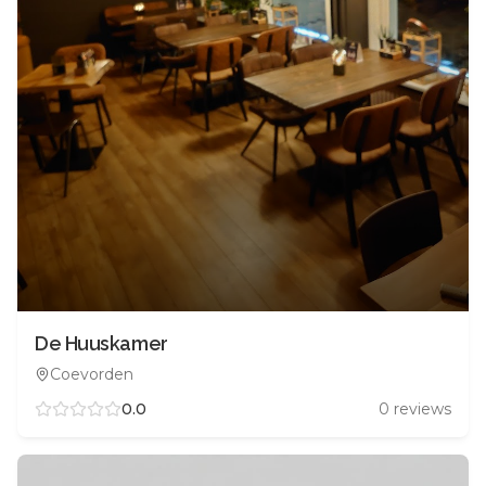
De Huuskamer
Coevorden
0.0
0
reviews