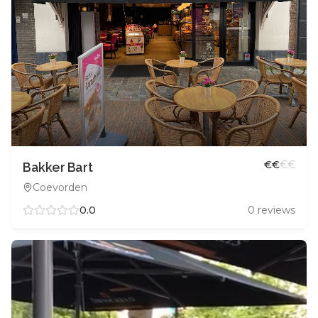
€
€
€
€
Bakker Bart
Coevorden
0.0
0
reviews