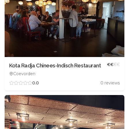
€
€
€
€
Kota Radja Chinees-Indisch Restaurant
Coevorden
0.0
0
reviews