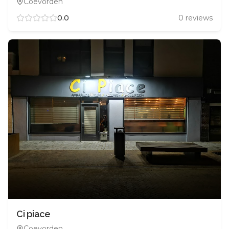
Coevorden
0.0
0
reviews
Ci piace
Coevorden