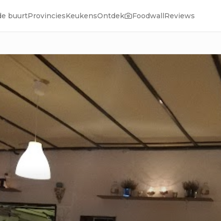
de buurt
Provincies
Keukens
Ontdek
Foodwall
Reviews