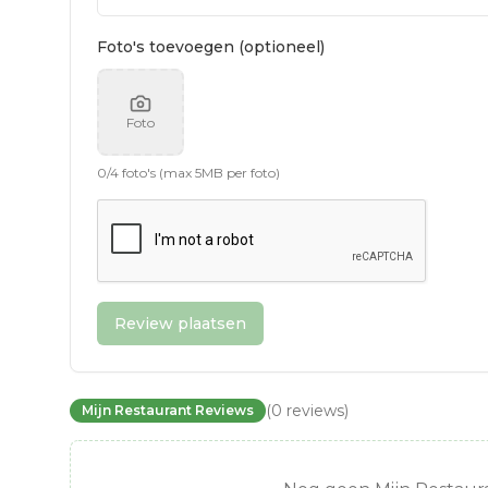
Foto's toevoegen (optioneel)
Foto
0
/
4
foto's (max 5MB per foto)
Review plaatsen
(
0
reviews
)
Mijn Restaurant Reviews