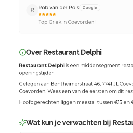
Rob van der Pols
Google
R
Top Griek in Coevorden !
Over
Restaurant Delphi
Restaurant Delphi
is een
middensegment
resta
openingstijden.
Gelegen aan
Bentheimerstraat 46
, 7741 JL
Coev
Coevorden
.
Wees een van de eersten om dit res
Hoofdgerechten liggen meestal tussen €15 en €2
Wat kun je verwachten bij
Resta