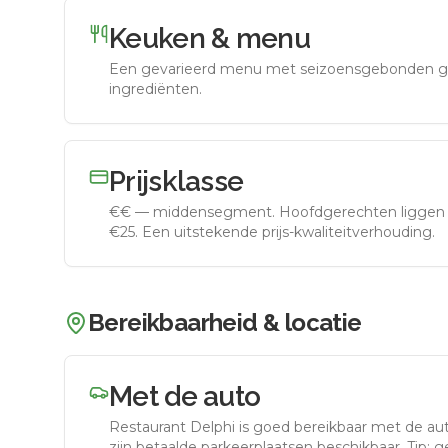
Keuken & menu
Een gevarieerd menu met seizoensgebonden g
ingrediënten.
Prijsklasse
€€
—
middensegment
.
Hoofdgerechten liggen 
€25. Een uitstekende prijs-kwaliteitverhouding.
Bereikbaarheid & locatie
Met de auto
Restaurant Delphi
is goed bereikbaar met de au
zijn betaalde parkeerplaatsen beschikbaar. Tip: 