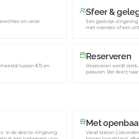
Sfeer & gele
erechten en verse
Een gastvrije omgeving g
met vrienden of een on
Reserveren
meestal tussen €15 en
Reserveren wordt sterk 
piekuren.
Bel direct naa
Met openbaar
to.
In de directe omgeving
Vanaf station
Coevorde
gebruik een parkeerapp voor
binnen loopafstand, afhan