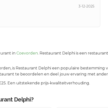
3-12-2025
urant in
Coevorden
.
Restaurant Delphi is een restauran
orden
, is
Restaurant Delphi
een populaire bestemming vo
taurant te beoordelen en deel jouw ervaring met ander
5. Een uitstekende prijs-kwaliteitverhouding.
urant Delphi
?