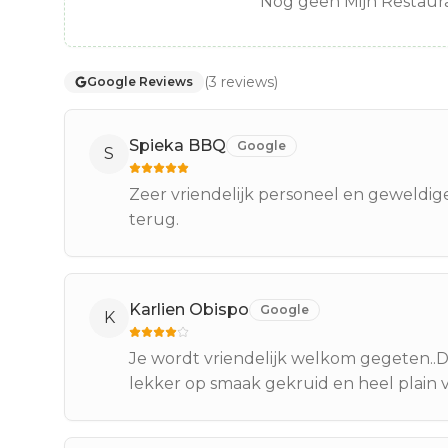
Nog geen Mijn Restaura
(
3
reviews
)
Google Reviews
Spieka BBQ
Google
S
Zeer vriendelijk personeel en geweldig
terug.
Karlien Obispo
Google
K
Je wordt vriendelijk welkom gegeten..De
lekker op smaak gekruid en heel plain 