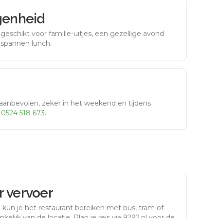
genheid
eschikt voor familie-uitjes, een gezellige avond
tspannen lunch.
aanbevolen, zeker in het weekend en tijdens
r
0524 518 673
.
 vervoer
n
kun je het restaurant bereiken met bus, tram of
kelijk van de locatie. Plan je reis via 9292.nl voor de