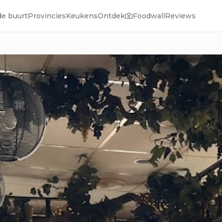
de buurt
Provincies
Keukens
Ontdek
Foodwall
Reviews