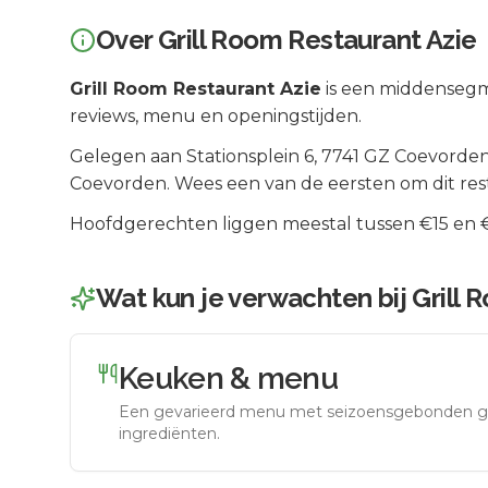
Over
Grill Room Restaurant Azie
Grill Room Restaurant Azie
is een
middenseg
reviews, menu en openingstijden.
Gelegen aan
Stationsplein 6
, 7741 GZ
Coevorde
Coevorden
.
Wees een van de eersten om dit res
Hoofdgerechten liggen meestal tussen €15 en €2
Wat kun je verwachten bij
Grill 
Keuken & menu
Een gevarieerd menu met seizoensgebonden g
ingrediënten.