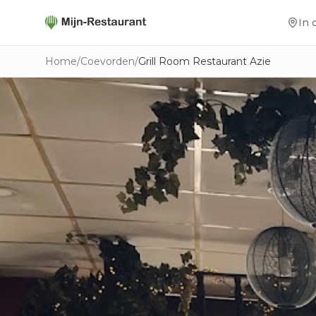
In 
Home
/
Coevorden
/
Grill Room Restaurant Azie