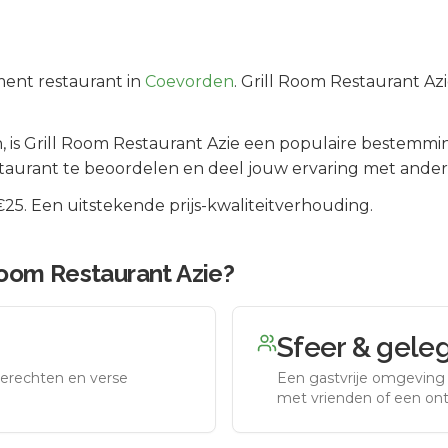
ment
restaurant in
Coevorden
.
Grill Room Restaurant Azi
n
, is
Grill Room Restaurant Azie
een populaire bestemmin
taurant te beoordelen en deel jouw ervaring met ander
5. Een uitstekende prijs-kwaliteitverhouding.
Room Restaurant Azie
?
Sfeer & gele
erechten en verse
Een gastvrije omgeving g
met vrienden of een on