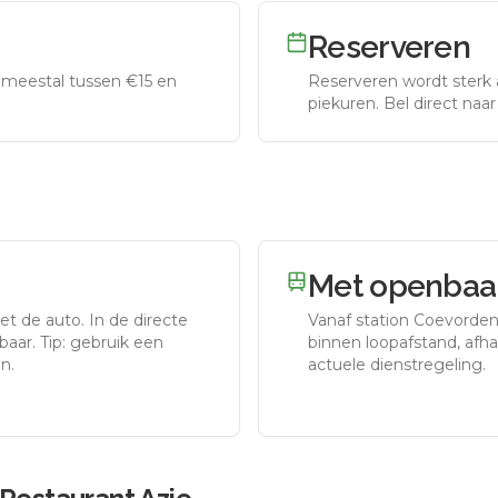
Reserveren
meestal tussen €15 en
Reserveren wordt sterk 
piekuren.
Bel direct naa
Met openbaar
et de auto.
In de directe
Vanaf station
Coevorde
aar. Tip: gebruik een
binnen loopafstand, afhan
n.
actuele dienstregeling.