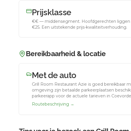
Prijsklasse
€€
—
middensegment
.
Hoofdgerechten liggen 
€25. Een uitstekende prijs-kwaliteitverhouding.
Bereikbaarheid & locatie
Met de auto
Grill Room Restaurant Azie
is goed bereikbaar m
omgeving zijn betaalde parkeerplaatsen beschikb
parkeerapp voor de actuele tarieven in Coevorde
Routebeschrijving →