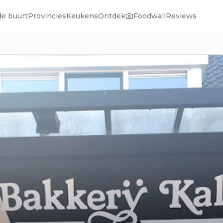
de buurt
Provincies
Keukens
Ontdek
Foodwall
Reviews