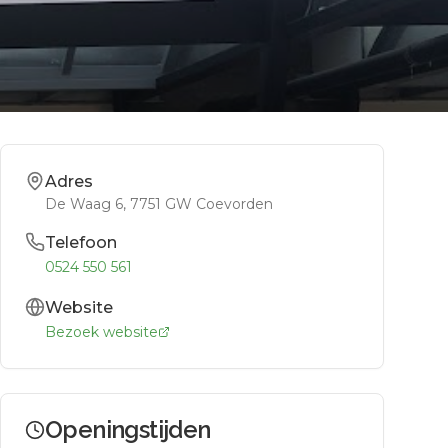
Adres
De Waag 6
, 7751 GW
Coevorden
Telefoon
0524 550 561
Website
Bezoek website
Openingstijden