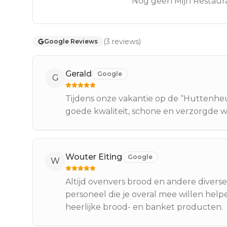
Nog geen Mijn Restaura
(
3
reviews
)
Google Reviews
Gerald
Google
G
Tijdens onze vakantie op de “Huttenheug
goede kwaliteit, schone en verzorgde w
Wouter Eiting
Google
W
Altijd ovenvers brood en andere diverse 
personeel die je overal mee willen help
heerlijke brood- en banket producten.