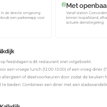
Met openbaar
.
In de directe omgeving
Vanaf station
Coevorde
gebruik een parkeerapp voor
binnen loopafstand, afhan
actuele dienstregeling.
lkdijk
op feestdagen is dit restaurant snel volgeboekt.
oor een vroege lunch (12:00-13:00) of een vroeg diner (17
e allergieën of dieetvoorkeuren door zodat de keuken 
l te bieden. Combineer een diner met een stadswandeli
 Kalkdijk