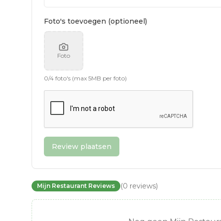
Foto's toevoegen (optioneel)
Foto
0
/
4
foto's (max 5MB per foto)
Review plaatsen
(
0
reviews
)
Mijn Restaurant Reviews