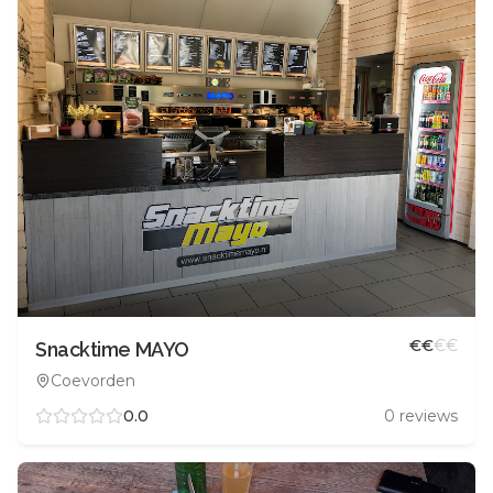
€
€
€
€
Snacktime MAYO
Coevorden
0.0
0
reviews