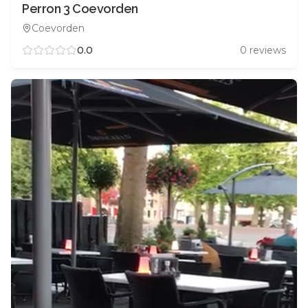
Perron 3 Coevorden
Coevorden
0.0
0
reviews