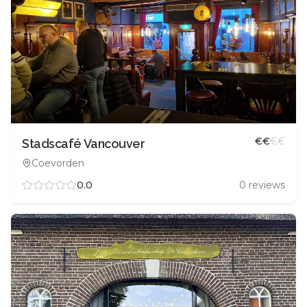
€
€
€
€
Stadscafé Vancouver
Coevorden
0.0
0
reviews