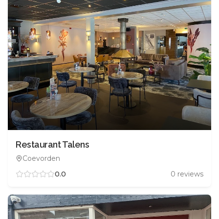
Restaurant Talens
Coevorden
0.0
0
reviews