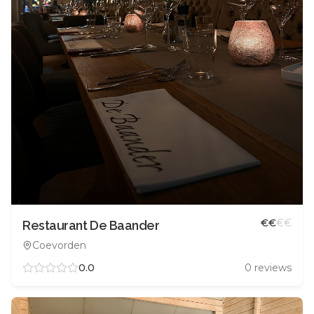
€
€
€
€
Restaurant De Baander
Coevorden
0.0
0
reviews