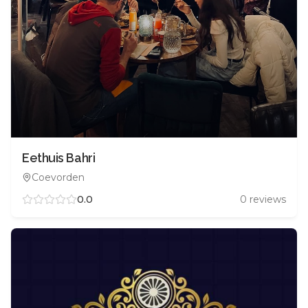
Eethuis Bahri
Coevorden
0.0
0
reviews