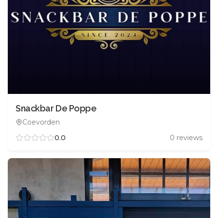
Snackbar De Poppe
Coevorden
0.0
0
reviews