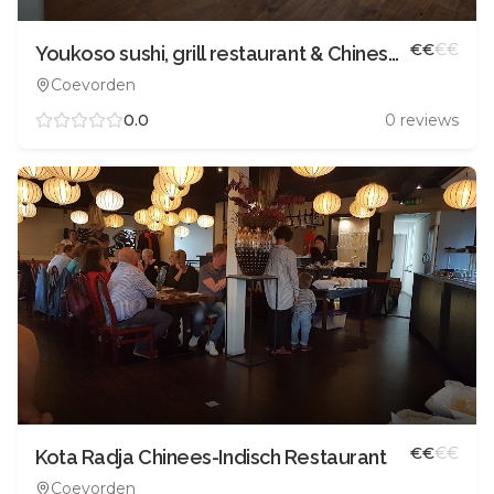
€
€
€
€
Youkoso sushi, grill restaurant & Chinese take away
Coevorden
0.0
0
reviews
€
€
€
€
Kota Radja Chinees-Indisch Restaurant
Coevorden