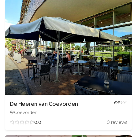
€
€
€
€
De Heeren van Coevorden
Coevorden
0.0
0
reviews