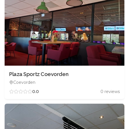
Plaza Sportz Coevorden
Coevorden
0.0
0
reviews