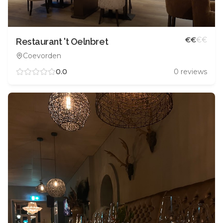
€
€
€
€
Restaurant 't Oelnbret
Coevorden
0.0
0
reviews