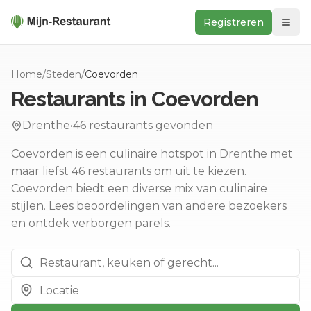
Registreren
Zoeken
Home
/
Steden
/
Coevorden
In de buurt
Restaurants in
Coevorden
Ontdek
Drenthe
•
46
restaurants gevonden
Keukens
Coevorden is een culinaire hotspot in Drenthe met
Foodwall
maar liefst 46 restaurants om uit te kiezen.
Reviews
Coevorden biedt een diverse mix van culinaire
stijlen.
Lees beoordelingen van andere bezoekers
en ontdek verborgen parels.