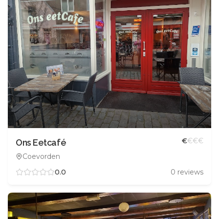
€
€
€
€
Ons Eetcafé
Coevorden
0.0
0
reviews