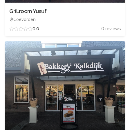
Grillroom Yusuf
Coevorden
0.0
0
reviews