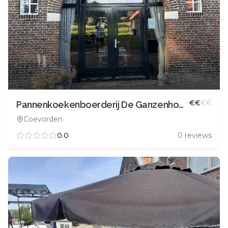
€
€
€
€
Pannenkoekenboerderij De Ganzenhoeve
Coevorden
0.0
0
reviews