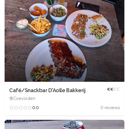
€
€
€
€
Café/Snackbar D'Aolle Bakkerij
Coevorden
0.0
0
reviews