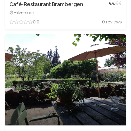
€
€
€
€
Café-Restaurant Brambergen
Hilversum
0.0
0
reviews