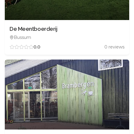
De Meentboerderij
Bussum
0.0
0
reviews