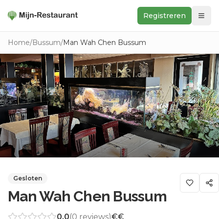
Registreren
Zoeken
Home
/
Bussum
/
Man Wah Chen Bussum
In de buurt
Ontdek
Keukens
Foodwall
Reviews
Gesloten
Man Wah Chen Bussum
0.0
(
0
reviews)
€€