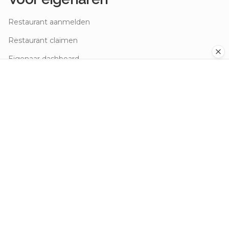
Restaurant aanmelden
Restaurant claimen
Eigenaar dashboard
Over ons
Over Mijn Restaurant
Contact
Veelgestelde vragen
Blog
Juridisch
Privacybeleid