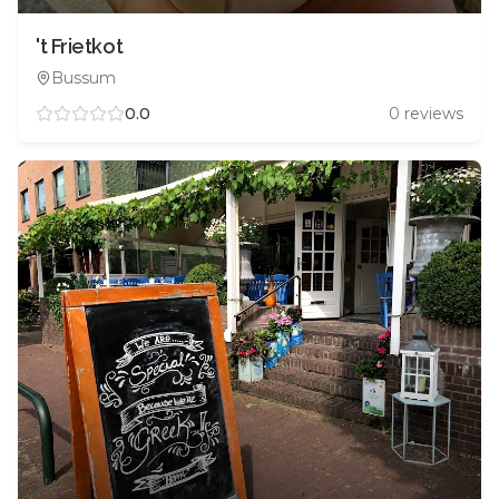
't Frietkot
Bussum
0.0
0
reviews