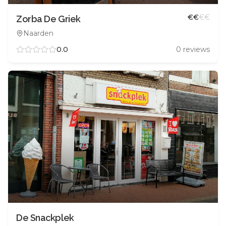
€
€
€
€
Zorba De Griek
Naarden
0.0
0
reviews
De Snackplek