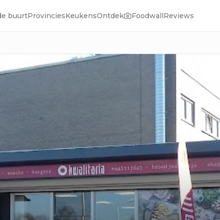
de buurt
Provincies
Keukens
Ontdek
Foodwall
Reviews