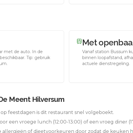
Met openbaar
ar met de auto.
In de
Vanaf station
Bussum
ku
eschikbaar. Tip: gebruik
binnen loopafstand, afhan
sum.
actuele dienstregeling.
 De Meent Hilversum
op feestdagen is dit restaurant snel volgeboekt.
oor een vroege lunch (12:00-13:00) of een vroeg diner (17
e allergieën of dieetvoorkeuren door zodat de keuken 