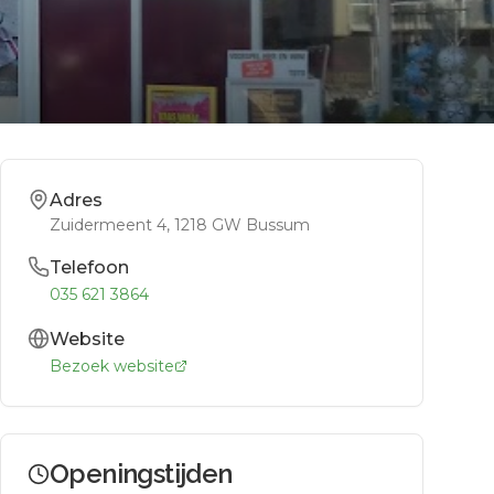
Adres
Zuidermeent 4
, 1218 GW
Bussum
Telefoon
035 621 3864
Website
Bezoek website
Openingstijden