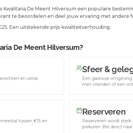
 is
Kwalitaria De Meent Hilversum
een populaire bestemmi
rant te beoordelen en deel jouw ervaring met andere f
5. Een uitstekende prijs-kwaliteitverhouding.
taria De Meent Hilversum
?
Sfeer & gele
erechten en verse
Een gastvrije omgeving g
met vrienden of een on
Reserveren
meestal tussen €15 en
Reserveren wordt sterk 
piekuren.
Bel direct naa