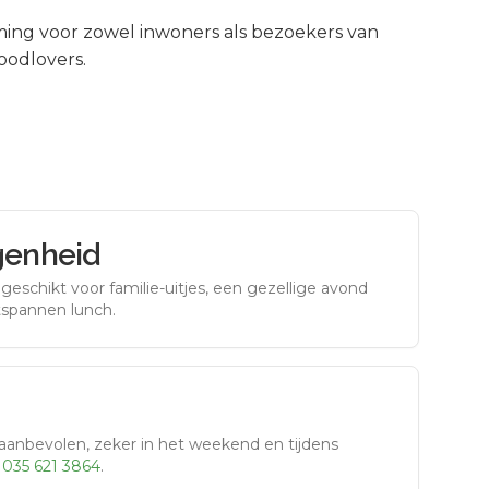
ng voor zowel inwoners als bezoekers van
oodlovers.
genheid
eschikt voor familie-uitjes, een gezellige avond
tspannen lunch.
aanbevolen, zeker in het weekend en tijdens
r
035 621 3864
.