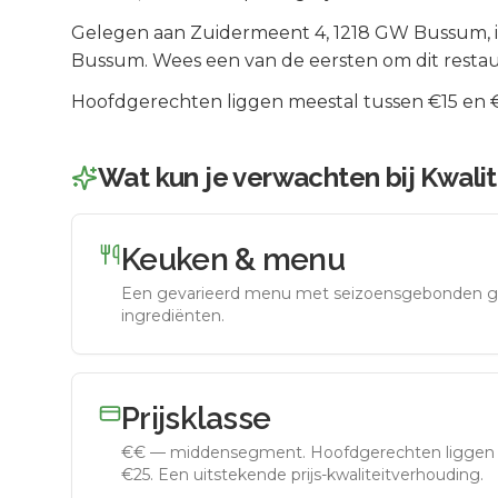
Gelegen aan
Zuidermeent 4
, 1218 GW
Bussum
,
Bussum
.
Wees een van de eersten om dit restau
Hoofdgerechten liggen meestal tussen €15 en €2
Wat kun je verwachten bij
Kwali
Keuken & menu
Een gevarieerd menu met seizoensgebonden g
ingrediënten.
Prijsklasse
€€
—
middensegment
.
Hoofdgerechten liggen 
€25. Een uitstekende prijs-kwaliteitverhouding.