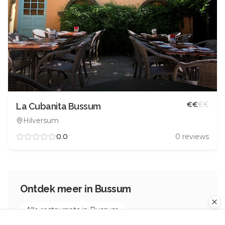
€
€
€
€
La Cubanita Bussum
Hilversum
0.0
0
reviews
Ontdek meer in
Bussum
Alle restaurants in
Bussum