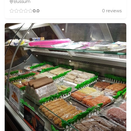
Bussum
0.0
0
reviews