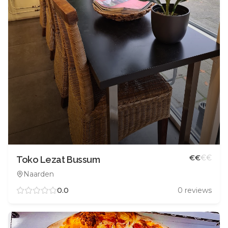
€
€
€
€
Toko Lezat Bussum
Naarden
0.0
0
reviews