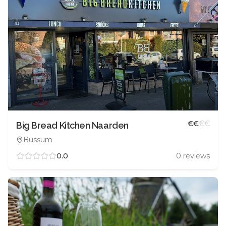
€
€
€
€
Big Bread Kitchen Naarden
Bussum
0.0
0
reviews