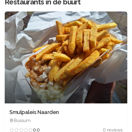
Restaurants in de buurt
Smulpaleis Naarden
Bussum
0.0
0
reviews