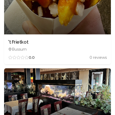
't Frietkot
Bussum
0.0
0
reviews