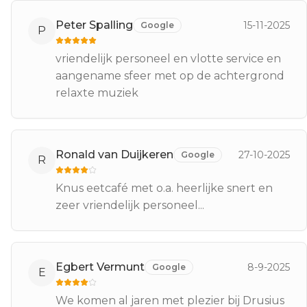
Peter Spalling
15-11-2025
Google
P
vriendelijk personeel en vlotte service en
aangename sfeer met op de achtergrond
relaxte muziek
Ronald van Duijkeren
27-10-2025
Google
R
Knus eetcafé met o.a. heerlijke snert en
zeer vriendelijk personeel...
Egbert Vermunt
8-9-2025
Google
E
We komen al jaren met plezier bij Drusius