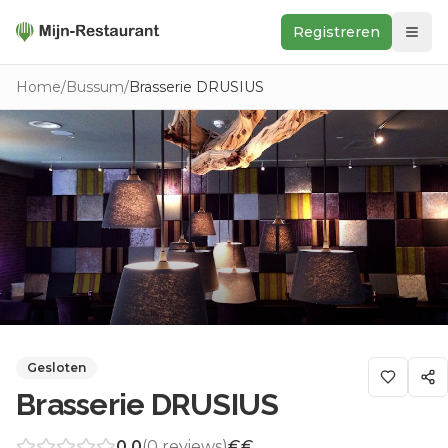
Registreren
Zoeken
Home
/
Bussum
/
Brasserie DRUSIUS
In de buurt
Ontdek
Keukens
Foodwall
Reviews
Gesloten
Brasserie DRUSIUS
0.0
(
0
reviews)
€€