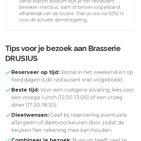
Vanaf station
Bussum
kun je het restaurant
bereiken met bus, tram of binnen loopafstand,
afhankelijk van de locatie. Plan je reis via 9292.nl
voor de actuele dienstregeling.
Tips voor je bezoek aan
Brasserie
DRUSIUS
Reserveer op tijd:
Vooral in het weekend en op
feestdagen is dit restaurant snel volgeboekt.
Beste tijd:
Voor een rustigere ervaring, kies voor
een vroege lunch (12:00-13:00) of een vroeg
diner (17:30-18:30).
Dieetwensen:
Geef bij reservering eventuele
allergieën of dieetvoorkeuren door zodat de
keuken hier rekening mee kan houden.
Combineer je bezoek:
Bussum
heeft veel te