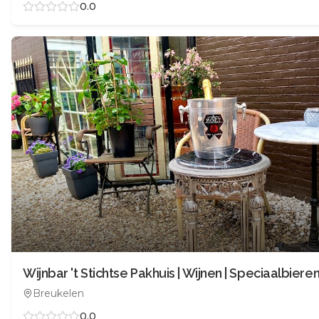
0.0
Wijnbar 't Stichtse Pakhuis | Wijnen | Speciaalbiere
Breukelen
0.0