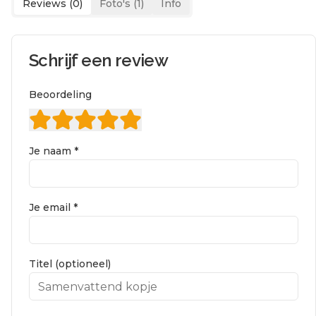
Reviews (
0
)
Foto's (
1
)
Info
Schrijf een review
Beoordeling
Je naam *
Je email *
Titel (optioneel)