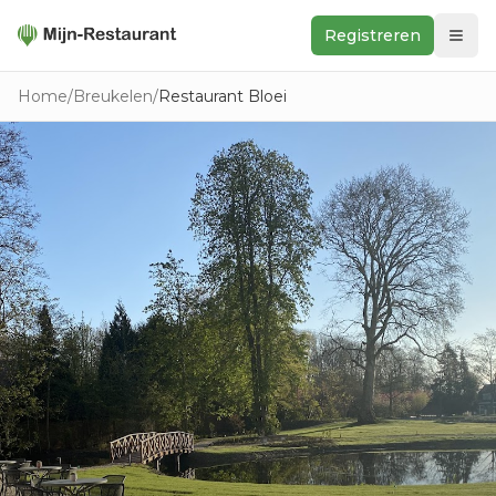
Registreren
Zoeken
Home
/
Breukelen
/
Restaurant Bloei
In de buurt
Ontdek
Keukens
Foodwall
Reviews